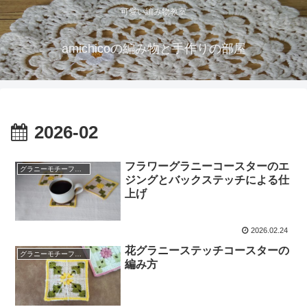
可愛い編み物教室
amichicoの編み物と手作りの部屋
2026-02
フラワーグラニーコースターのエ
グラニーモチーフ編み
ジングとバックステッチによる仕
上げ
2026.02.24
花グラニーステッチコースターの
グラニーモチーフ編み
編み方