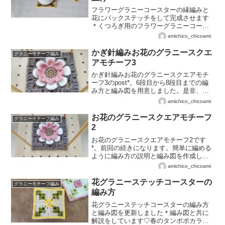
フラワーグラニーコースターの縁編みと
花にバックステッチをして完成させます
＊くつろぎ用のフラワーグラニーコース
ターの解説です♪
amichico_chicoami
かぎ針編みお花のグラニースクエ
グラニーモチーフ編み
アモチーフ3
かぎ針編みお花のグラニースクエアモチ
ーフ3のpost*。6段目から8段目までの編
み方と編み図を用意しました。是非、ご
活用ください♡
amichico_chicoami
お花のグラニースクエアモチーフ
グラニーモチーフ編み
2
お花のグラニースクエアモチーフ2です
*。前回の続きになります。簡単に編める
ように編み方の説明と編み図を作成しま
した☆。
amichico_chicoami
花グラニーステッチコースターの
グラニーモチーフ編み
編み方
花グラニーステッチコースターの編み方
と編み図を更新しました＊編み図と共に
解説をしています♡春のタンポポカラー