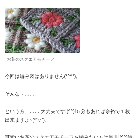
お花
のスクエア
モチーフ
今回は編み図はありません(*^^*)。
そんな～……。
という方、…….大丈夫です!(^^)!５分もあれば余裕で１枚
出来ますよ~(*’▽’)
。
可愛いお花のスクエアモチーフを編みたい方は是非!(^^)編