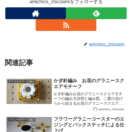
amichico_chicoamiをフォローする
amichico_chicoami
関連記事
かぎ針編み お花のグラニースク
グラニーモチーフ編み
エアモチーフ
かぎ針編みお花のグラニースクエアモチ
ーフの編み方説明と編み図。二重の花び
らから始まるお花のグラニースクエアモ
チーフ*。数回に分けてポストします♡
amichico_chicoami
フラワーグラニーコースターのエ
グラニーモチーフ編み
ジングとバックステッチによる仕
上げ