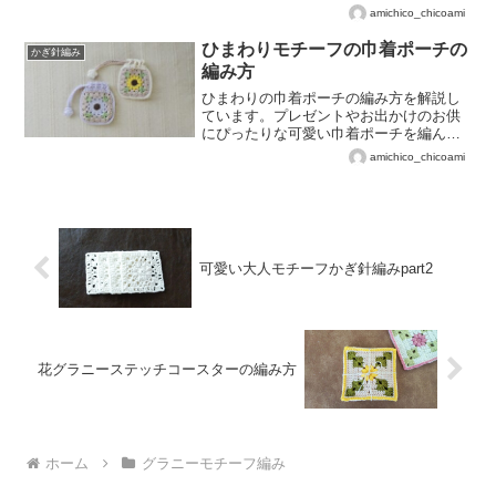
で編んでみましょう(*^^*)
amichico_chicoami
ひまわりモチーフの巾着ポーチの
かぎ針編み
編み方
ひまわりの巾着ポーチの編み方を解説し
ています。プレゼントやお出かけのお供
にぴったりな可愛い巾着ポーチを編んで
みましょう♡
amichico_chicoami
可愛い大人モチーフかぎ針編みpart2
花グラニーステッチコースターの編み方
ホーム
グラニーモチーフ編み