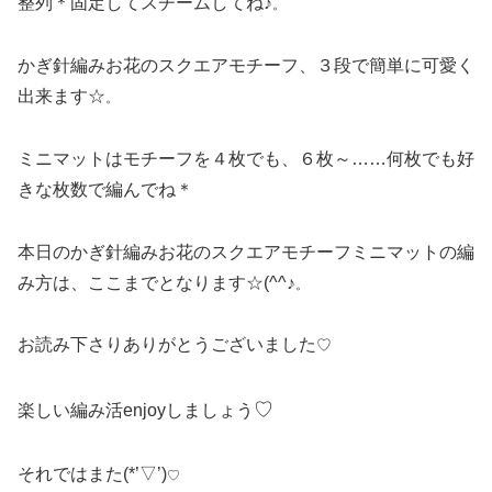
整列＊固定してスチームしてね♪
。
かぎ針編みお花のスクエアモチーフ、３段で簡単に可愛く
出来ます☆
。
ミニマットはモチーフを４枚でも、６枚～……何枚でも好
きな枚数で編んでね＊
本日のかぎ針編みお花のスクエアモチーフミニマットの編
み方は、ここまでとなります☆(^^♪
。
お読み下さりありがとうございました
♡
♡
楽しい編み活enjoyしましょう
それではまた(*’▽’)
♡