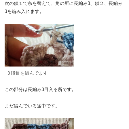
次の鎖１で糸を替えて、角の所に長編み3、鎖２、長編み
3を編み入れます。
３段目
を
編んでます
この部分は長編み3目入る所です。
まだ
編んでいる途中です。