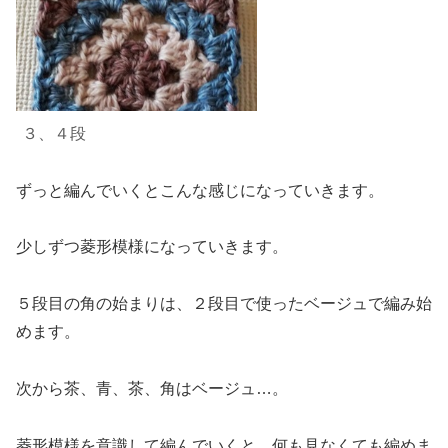
３、４段
ずっと
編んで
いくとこんな感じになっていきます。
少しずつ菱形模様になっていきます。
５段目の角の始まりは、２段目で使ったベージュで編み始
めます。
次から茶、青
、
茶、角はベージュ…。
菱形模様を意識して編んでいくと
、
何も見なくても編めま