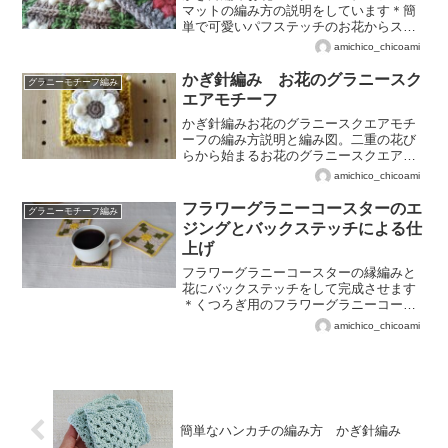
マットの編み方の説明をしています＊簡
単で可愛いパフステッチのお花からスク
エアに仕上げます。繋ぎ方の説明もして
amichico_chicoami
おりますので是非編んでみてね♡編み活
enjoyしましょう(*'▽')☆
かぎ針編み お花のグラニースク
グラニーモチーフ編み
エアモチーフ
かぎ針編みお花のグラニースクエアモチ
ーフの編み方説明と編み図。二重の花び
らから始まるお花のグラニースクエアモ
チーフ*。数回に分けてポストします♡
amichico_chicoami
フラワーグラニーコースターのエ
グラニーモチーフ編み
ジングとバックステッチによる仕
上げ
フラワーグラニーコースターの縁編みと
花にバックステッチをして完成させます
＊くつろぎ用のフラワーグラニーコース
ターの解説です♪
amichico_chicoami
簡単なハンカチの編み方 かぎ針編み