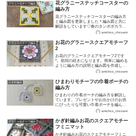
花グラニーステッチコースターの
グラニーモチーフ編み
編み方
花グラニーステッチコースターの編み方
と編み図を更新しました＊編み図と共に
解説をしています♡春のタンポポカラー
で編んでみましょう(*^^*)
amichico_chicoami
お花のグラニースクエアモチーフ
グラニーモチーフ編み
2
お花のグラニースクエアモチーフ2です
*。前回の続きになります。簡単に編める
ように編み方の説明と編み図を作成しま
した☆。
amichico_chicoami
ひまわりモチーフの巾着ポーチの
かぎ針編み
編み方
ひまわりの巾着ポーチの編み方を解説し
ています。プレゼントやお出かけのお供
にぴったりな可愛い巾着ポーチを編んで
みましょう♡
amichico_chicoami
かぎ針編みお花のスクエアモチー
グラニーモチーフ編み
フミニマット
かぎ針編みお花のスクエアモチーフミニ