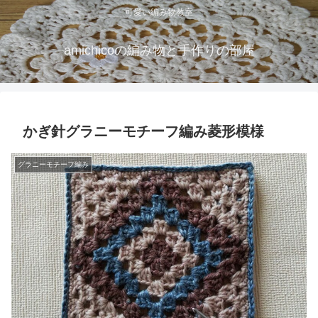
可愛い編み物教室
amichicoの編み物と手作りの部屋
かぎ針グラニーモチーフ編み菱形模様
グラニーモチーフ編み