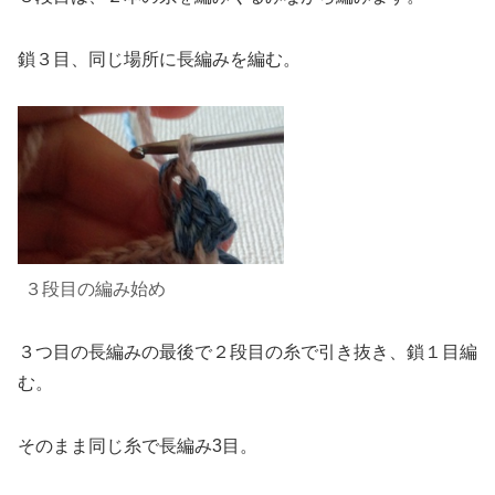
鎖３目、同じ場所に長編み
を
編む
。
３段目の
編み
始め
３つ目の長編みの最後で２段目の糸で引き抜き、鎖１目編
む。
そのまま同じ糸で長編み3目。