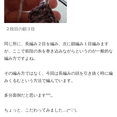
２段目
の鎖３目
同じ所に、長編み２目を編み、次に鎖編み１目編みます
が、ここで前段の糸を巻き込みながらというのが一般的な
編み方ですよね。
その編み方ではなく、今回は長編みの頭を引き抜く時に編
みくるむという方法で編んでいます。
多分面倒だと思います^^;。
ちょっと、こだわってみました…
(*’▽’)。