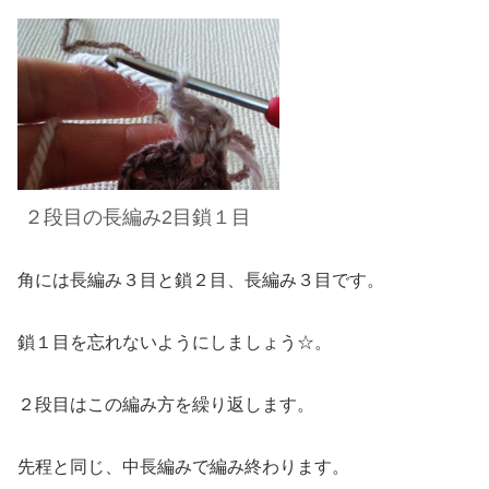
２段目の
長編み
2
目
鎖１目
角には長編み３目と鎖２目、長編み３目です。
鎖１目を忘れないようにしましょう☆。
２段目はこの編み方を繰り返します。
先程と同じ、中長編みで編み終わります
。