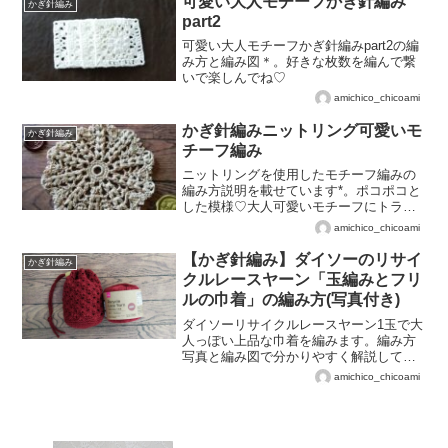
可愛い大人モチーフかぎ針編み
かぎ針編み
part2
可愛い大人モチーフかぎ針編みpart2の編
み方と編み図＊。好きな枚数を編んで繋
いで楽しんでね♡
amichico_chicoami
かぎ針編みニットリング可愛いモ
かぎ針編み
チーフ編み
ニットリングを使用したモチーフ編みの
編み方説明を載せています*。ポコポコと
した模様♡大人可愛いモチーフにトライ
してみよう(*'▽')
amichico_chicoami
【かぎ針編み】ダイソーのリサイ
かぎ針編み
クルレースヤーン「玉編みとフリ
ルの巾着」の編み方(写真付き)
ダイソーリサイクルレースヤーン1玉で大
人っぽい上品な巾着を編みます。編み方
写真と編み図で分かりやすく解説してい
ます＊。
amichico_chicoami