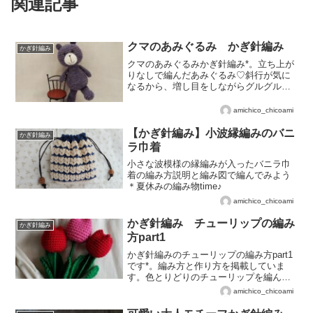
関連記事
クマのあみぐるみ かぎ針編み
かぎ針編み
クマのあみぐるみかぎ針編み*。立ち上が
りなしで編んだあみぐるみ♡斜行が気に
なるから、増し目をしながらグルグル編
んでみました。自由に編もう!のブログで
す☆
amichico_chicoami
【かぎ針編み】小波縁編みのバニ
かぎ針編み
ラ巾着
小さな波模様の縁編みが入ったバニラ巾
着の編み方説明と編み図で編んでみよう
＊夏休みの編み物time♪
amichico_chicoami
かぎ針編み チューリップの編み
かぎ針編み
方part1
かぎ針編みのチューリップの編み方part1
です*。編み方と作り方を掲載していま
す。色とりどりのチューリップを編んで
みましょう♡*。
amichico_chicoami