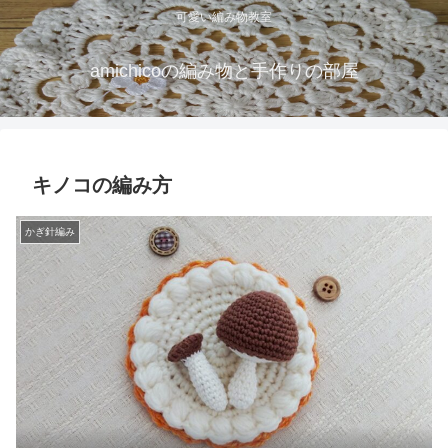
可愛い編み物教室
amichicoの編み物と手作りの部屋
キノコの編み方
かぎ針編み